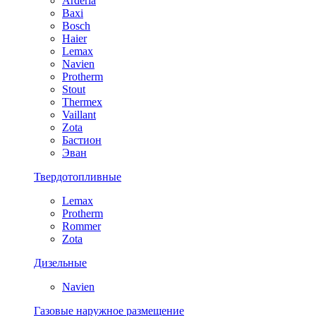
Arderia
Baxi
Bosch
Haier
Lemax
Navien
Protherm
Stout
Thermex
Vaillant
Zota
Бастион
Эван
Твердотопливные
Lemax
Protherm
Rommer
Zota
Дизельные
Navien
Газовые наружное размещение