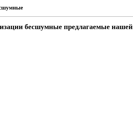
есшумные
лизации бесшумные предлагаемые наше