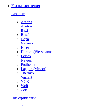
Котлы отопления
Газовые
Arderia
Ariston
Baxi
Bosch
Copa
Gassero
Haier
Hermes (Viessmann)
Lemax
Navien
Protherm
Laggart (Meteor)
Thermex
Vaillant
VGR
Wolf
Zota
Электрические