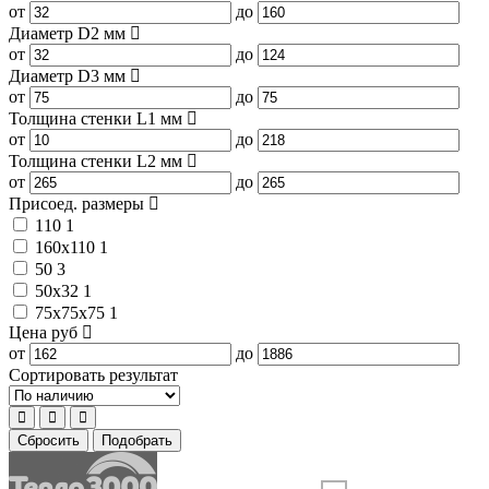
от
до
Диаметр D2
мм
от
до
Диаметр D3
мм
от
до
Толщина стенки L1
мм
от
до
Толщина стенки L2
мм
от
до
Присоед. размеры
110
1
160x110
1
50
3
50x32
1
75x75x75
1
Цена
руб
от
до
Сортировать результат
Сбросить
Подобрать