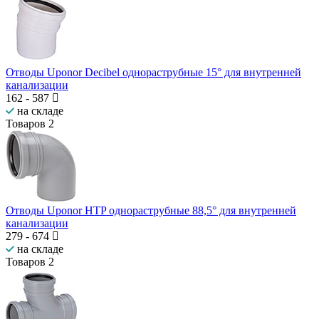
Отводы Uponor Decibel однораструбные 15° для внутренней
канализации
162
-
587
на складе
Товаров
2
Отводы Uponor HTP однораструбные 88,5° для внутренней
канализации
279
-
674
на складе
Товаров
2