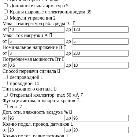
Дополнительная арматура
5
Краны шаровые с электроприводом
39
Модули управления
2
Макс. температура раб. среды
°C
от
до
Макс. ток нагрузки
А
от
до
Номинальное напряжение
В
от
до
Потребляемая мощность
Вт
от
до
Способ передачи сигнала
беспроводной
1
проводной
14
Тип выходного сигнала
Открытый коллектор, mах 50 мА
7
Функция автом. проворота кранов
есть
7
Доп. отн. влажность воздуха
%
от
до
Кол-во подкл. провод. датчиков
от
до
Кол-во подкл. радиодатчиков