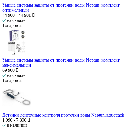
Умные системы защиты от протечки воды Neptun, комплект
оптимальный
44 900
-
44 901
на складе
Товаров
2
Умные системы защиты от протечки воды Neptun, комплект
максимальный
69 900
на складе
Товаров
2
Датчики ленточные контроля протечки воды Neptun Aquatrack
1 990
-
7 390
в наличии