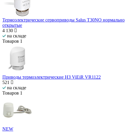
Термоэлектрические сервоприводы Salus T30NO нормально
открытые
4 130
на складе
Товаров
1
Приводы термоэлектрические НЗ ViEiR VR1122
521
на складе
Товаров
1
NEW