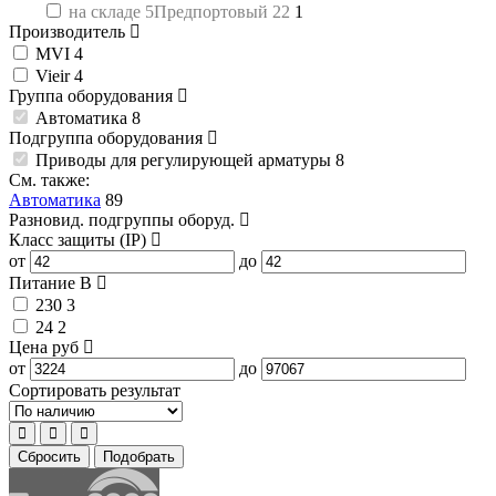
на складе 5Предпортовый 22
1
Производитель
MVI
4
Vieir
4
Группа оборудования
Автоматика
8
Подгруппа оборудования
Приводы для регулирующей арматуры
8
См. также:
Автоматика
89
Разновид. подгруппы оборуд.
Класс защиты (IP)
от
до
Питание
В
230
3
24
2
Цена
руб
от
до
Сортировать результат
Сбросить
Подобрать