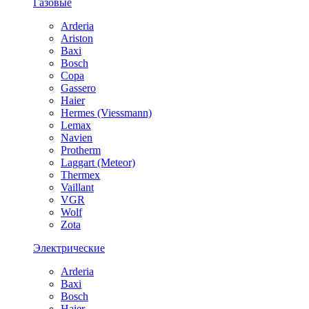
Газовые
Arderia
Ariston
Baxi
Bosch
Copa
Gassero
Haier
Hermes (Viessmann)
Lemax
Navien
Protherm
Laggart (Meteor)
Thermex
Vaillant
VGR
Wolf
Zota
Электрические
Arderia
Baxi
Bosch
Haier