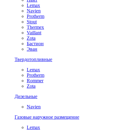
Lemax
Navien
Protherm
Stout
Thermex
Vaillant
Zota
Бастион
Эван
Твердотопливные
Lemax
Protherm
Rommer
Zota
Дизельные
Navien
Газовые наружное размещение
Lemax