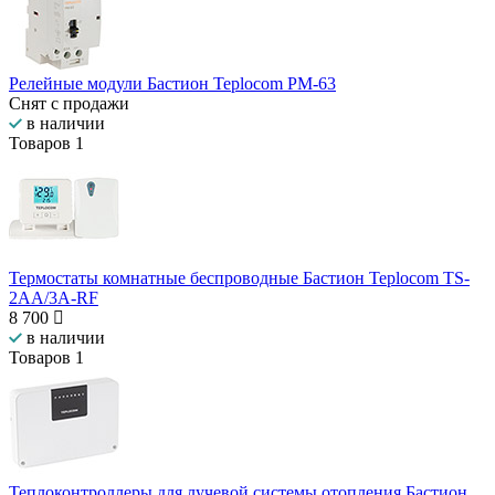
Релейные модули Бастион Teplocom РМ-63
Снят с продажи
в наличии
Товаров
1
Термостаты комнатные беспроводные Бастион Teplocom TS-
2AA/3A-RF
8 700
в наличии
Товаров
1
Теплоконтроллеры для лучевой системы отопления Бастион