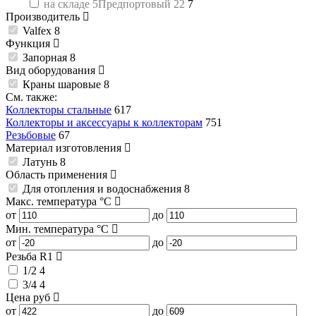
на складе 5Предпортовый 22
7
Производитель
Valfex
8
Функция
Запорная
8
Вид оборудования
Краны шаровые
8
См. также:
Коллекторы стальные
617
Коллекторы и аксессуары к коллекторам
751
Резьбовые
67
Материал изготовления
Латунь
8
Область применения
Для отопления и водоснабжения
8
Макс. температура
°C
от
до
Мин. температура
°C
от
до
Резьба R1
1/2
4
3/4
4
Цена
руб
от
до