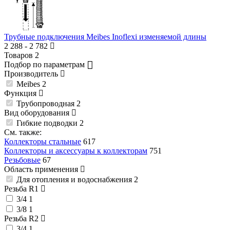
Трубные подключения Meibes Inoflexi изменяемой длины
2 288
-
2 782
Товаров
2
Подбор по параметрам
Производитель
Meibes
2
Функция
Трубопроводная
2
Вид оборудования
Гибкие подводки
2
См. также:
Коллекторы стальные
617
Коллекторы и аксессуары к коллекторам
751
Резьбовые
67
Область применения
Для отопления и водоснабжения
2
Резьба R1
3/4
1
3/8
1
Резьба R2
3/4
1