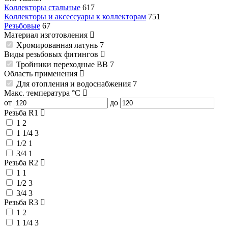
Коллекторы стальные
617
Коллекторы и аксессуары к коллекторам
751
Резьбовые
67
Материал изготовления
Хромированная латунь
7
Виды резьбовых фитингов
Тройники переходные ВВ
7
Область применения
Для отопления и водоснабжения
7
Макс. температура
°C
от
до
Резьба R1
1
2
1 1/4
3
1/2
1
3/4
1
Резьба R2
1
1
1/2
3
3/4
3
Резьба R3
1
2
1 1/4
3