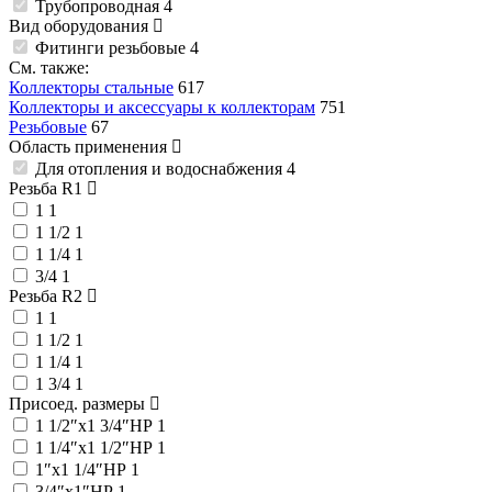
Трубопроводная
4
Вид оборудования
Фитинги резьбовые
4
См. также:
Коллекторы стальные
617
Коллекторы и аксессуары к коллекторам
751
Резьбовые
67
Область применения
Для отопления и водоснабжения
4
Резьба R1
1
1
1 1/2
1
1 1/4
1
3/4
1
Резьба R2
1
1
1 1/2
1
1 1/4
1
1 3/4
1
Присоед. размеры
1 1/2″x1 3/4″НР
1
1 1/4″x1 1/2″НР
1
1″x1 1/4″НР
1
3/4″x1″НР
1