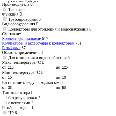
срок поставки 3 раб. дня
Производитель
Tiemme
6
Функция
Трубопроводная
6
Вид оборудования
Коллекторы для отопления и водоснабжения
6
См. также:
Коллекторы стальные
617
Коллекторы и аксессуары к коллекторам
751
Резьбовые
67
Область применения
Для отопления и водоснабжения
6
Макс. температура
°C
от
до
Мин. температура
°C
от
до
Расстояние между выходами
мм
от
до
Тип коллектора
без регулировки
3
с вентилями
3
Резьба выходов
НР
6