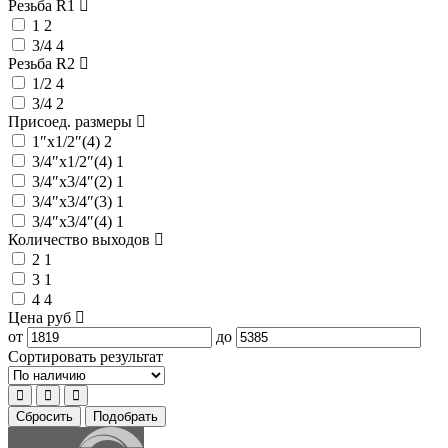
Резьба R1
1
2
3/4
4
Резьба R2
1/2
4
3/4
2
Присоед. размеры
1″x1/2″(4)
2
3/4″x1/2″(4)
1
3/4″x3/4″(2)
1
3/4″x3/4″(3)
1
3/4″x3/4″(4)
1
Количество выходов
2
1
3
1
4
4
Цена
руб
от
до
Сортировать результат
Сбросить
Подобрать