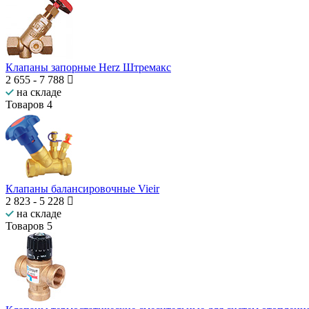
Клапаны запорные Herz Штремакс
2 655
-
7 788
на складе
Товаров
4
Клапаны балансировочные Vieir
2 823
-
5 228
на складе
Товаров
5