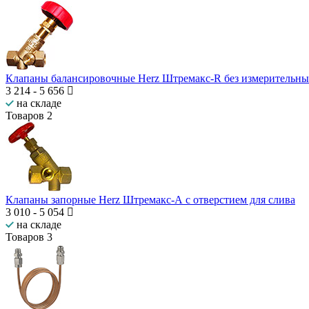
Клапаны балансировочные Herz Штремакс-R без измерительн
3 214
-
5 656
на складе
Товаров
2
Клапаны запорные Herz Штремакс-А с отверстием для слива
3 010
-
5 054
на складе
Товаров
3