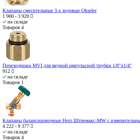
Клапаны смесительные 3-х ходовые Okseler
1 900
-
3 920
на складе
Товаров
4
Переходники MVI для медной импульсной трубки 1/8"х1/4"
912
на складе
Товаров
1
Клапаны балансировочные Herz Штремакс-MW c измерительн
4 222
-
9 377
на складе
Товаров
4