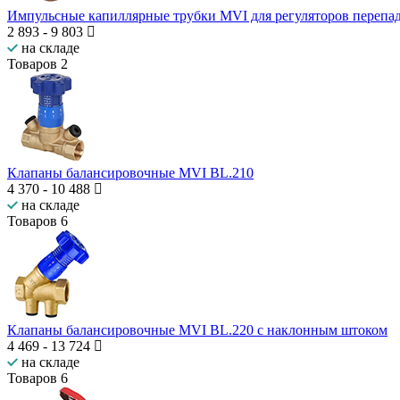
Импульсные капиллярные трубки MVI для регуляторов перепад
2 893
-
9 803
на складе
Товаров
2
Клапаны балансировочные MVI BL.210
4 370
-
10 488
на складе
Товаров
6
Клапаны балансировочные MVI BL.220 с наклонным штоком
4 469
-
13 724
на складе
Товаров
6