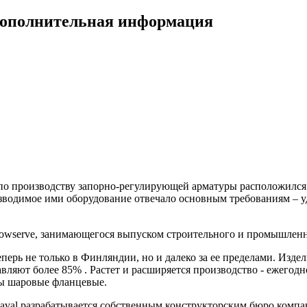
дополнительная информация
 по производству запорно-регулирующей арматуры расположился 
водимое ими оборудование отвечало основным требованиям – уд
lowserve, занимающегося выпуском строительного и промышленн
еперь не только в Финляндии, но и далеко за ее пределами. Изд
вляют более 85% . Растет и расширяется производство - ежегод
аны шаровые фланцевые.
aval разрабатывается собственным конструкторским бюро компан