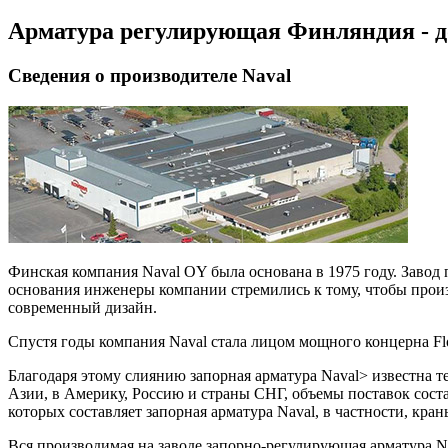
Арматура регулирующая Финляндия - 
Сведения о производителе Naval
Финская компания Naval OY была основана в 1975 году. Завод
основания инженеры компании стремились к тому, чтобы произ
современный дизайн.
Спустя годы компания Naval стала лицом мощного концерна F
Благодаря этому слиянию запорная арматура Naval> известна т
Азии, в Америку, Россию и страны СНГ, объемы поставок соста
которых составляет запорная арматура Naval, в частности, кр
Вся производимая на заводе запорно-регулирующая арматура N