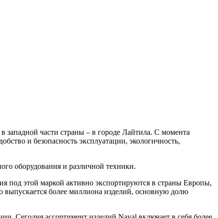
в западной части страны – в городе Лайтила. С момента
обство и безопасность эксплуатации, экологичность,
ого оборудования и различной техники.
елия под этой маркой активно экспортируются в страны Европы,
но выпускается более миллиона изделий, основную долю
ии. Сегодня ассортимент изделий Naval включает в себя более