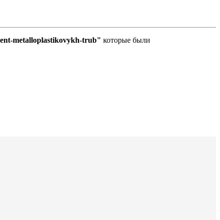
ment-metalloplastikovykh-trub"
которые были