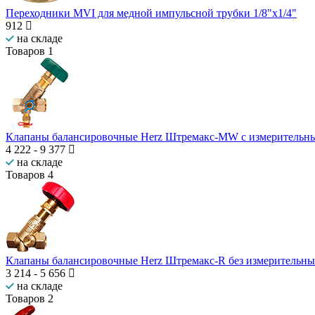
Переходники MVI для медной импульсной трубки 1/8"х1/4"
912
на складе
Товаров
1
Клапаны балансировочные Herz Штремакс-MW c измерительн
4 222
-
9 377
на складе
Товаров
4
Клапаны балансировочные Herz Штремакс-R без измерительн
3 214
-
5 656
на складе
Товаров
2