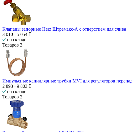
Клапаны запорные Herz Штремакс-А с отверстием для слива
3 010
-
5 054
на складе
Товаров
3
Импульсные капиллярные трубки MVI для регуляторов перепад
2 893
-
9 803
на складе
Товаров
2