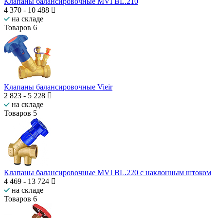
Клапаны балансировочные MVI BL.210
4 370
-
10 488
на складе
Товаров
6
Клапаны балансировочные Vieir
2 823
-
5 228
на складе
Товаров
5
Клапаны балансировочные MVI BL.220 с наклонным штоком
4 469
-
13 724
на складе
Товаров
6