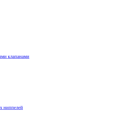
ыми клапанами
ых ниппелей