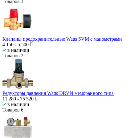
Товаров
1
Клапаны предохранительные Watts SVM с манометрами
4 150
-
5 500
в наличии
Товаров
2
Редукторы давления Watts DRVN мембранного типа
11 280
-
75 520
в наличии
Товаров
6