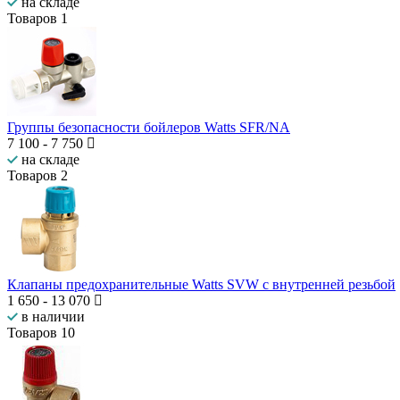
на складе
Товаров
1
Группы безопасности бойлеров Watts SFR/NA
7 100
-
7 750
на складе
Товаров
2
Клапаны предохранительные Watts SVW с внутренней резьбой
1 650
-
13 070
в наличии
Товаров
10