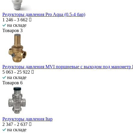
Редукторы давления Pro Aqua (0.5-4 бар)
1 246
-
3 662
на складе
Товаров
3
Редукторы давления MVI поршневые с выходом под манометр
5 063
-
25 922
на складе
Товаров
6
Редукторы давления Itap
2 347
-
2 637
на складе