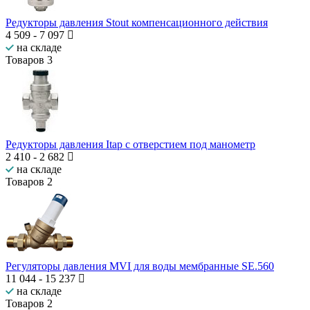
Редукторы давления Stout компенсационного действия
4 509
-
7 097
на складе
Товаров
3
Редукторы давления Itap с отверстием под манометр
2 410
-
2 682
на складе
Товаров
2
Регуляторы давления MVI для воды мембранные SE.560
11 044
-
15 237
на складе
Товаров
2