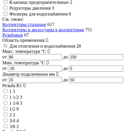
Клапаны предохранительные
2
Редукторы давления
3
Фильтры для водоснабжения
6
См. также:
Коллекторы стальные
617
Коллекторы и аксессуары к коллекторам
751
Резьбовые
67
Область применения
Для отопления и водоснабжения
28
Макс. температура
°C
от
до
Мин. температура
°C
от
до
Диаметр подключения
мм
от
до
Резьба R1
1
5
1 1/2
3
1 1/4
3
1/2
9
2
2
3/4
4
3/8
2