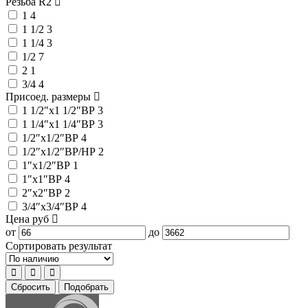
Резьба R2
1
4
1 1/2
3
1 1/4
3
1/2
7
2
1
3/4
4
Присоед. размеры
1 1/2″x1 1/2″ВР
3
1 1/4″x1 1/4″ВР
3
1/2″x1/2″ВР
4
1/2″x1/2″ВР/НР
2
1″x1/2″ВР
1
1″x1″ВР
4
2″x2″ВР
2
3/4″x3/4″ВР
4
Цена
руб
от
до
Сортировать результат
Сбросить
Подобрать