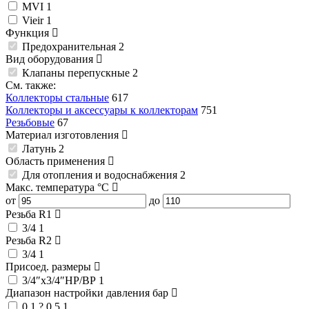
MVI
1
Vieir
1
Функция
Предохранительная
2
Вид оборудования
Клапаны перепускные
2
См. также:
Коллекторы стальные
617
Коллекторы и аксессуары к коллекторам
751
Резьбовые
67
Материал изготовления
Латунь
2
Область применения
Для отопления и водоснабжения
2
Макс. температура
°C
от
до
Резьба R1
3/4
1
Резьба R2
3/4
1
Присоед. размеры
3/4″x3/4″НР/ВР
1
Диапазон настройки давления
бар
0,1 ? 0,5
1