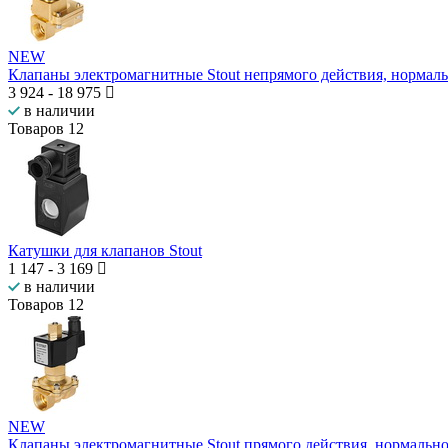
NEW
Клапаны электромагнитные Stout непрямого действия, нормал
3 924
-
18 975
в наличии
Товаров
12
Катушки для клапанов Stout
1 147
-
3 169
в наличии
Товаров
12
NEW
Клапаны электромагнитные Stout прямого действия, нормальн