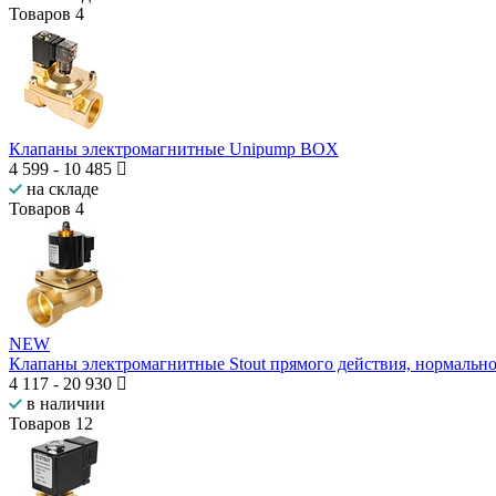
Товаров
4
Клапаны электромагнитные Unipump BOX
4 599
-
10 485
на складе
Товаров
4
NEW
Клапаны электромагнитные Stout прямого действия, нормальн
4 117
-
20 930
в наличии
Товаров
12