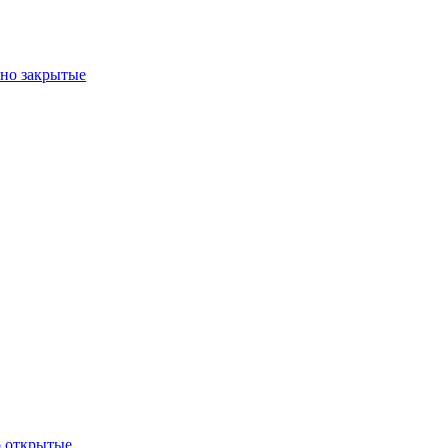
ьно закрытые
о открытые