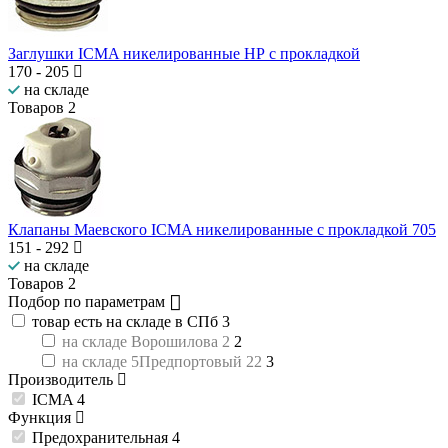
Заглушки ICMA никелированные НР с прокладкой
170
-
205
на складе
Товаров
2
Клапаны Маевского ICMA никелированные с прокладкой 705
151
-
292
на складе
Товаров
2
Подбор по параметрам
товар есть на складе в СПб
3
на складе Ворошилова 2
2
на складе 5Предпортовый 22
3
Производитель
ICMA
4
Функция
Предохранительная
4