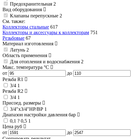
Предохранительная
2
Вид оборудования
Клапаны перепускные
2
См. также:
Коллекторы стальные
617
Коллекторы и аксессуары к коллекторам
751
Резьбовые
67
Материал изготовления
Латунь
2
Область применения
Для отопления и водоснабжения
2
Макс. температура
°C
от
до
Резьба R1
3/4
1
Резьба R2
3/4
1
Присоед. размеры
3/4″x3/4″НР/ВР
1
Диапазон настройки давления
бар
0,1 ? 0,5
1
Цена
руб
от
до
Сортировать результат