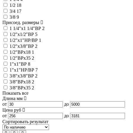
1/2
18
3/4
17
3/8
9
Присоед. размеры
1 1/4″x1 1/4″ВР
2
1/2″x1/2″ВР
5
1/2″x1″НР/ВР
1
1/2″x3/8″ВР
2
1/2″ВРx18
1
1/2″ВРx35
2
1″x1″ВР
8
1″x1″НР/ВР
7
3/8″x3/8″ВР
2
3/8″ВРx18
2
3/8″ВРx35
2
Показать все
Длина
мм
от
до
Цена
руб
от
до
Сортировать результат