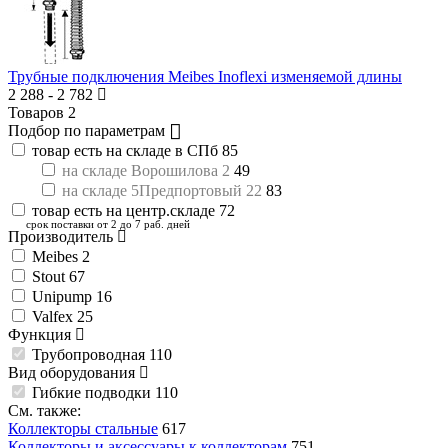
Трубные подключения Meibes Inoflexi изменяемой длины
2 288
-
2 782
Товаров
2
Подбор по параметрам
товар есть на складе в СПб
85
на складе Ворошилова 2
49
на складе 5Предпортовый 22
83
товар есть на центр.складе
72
срок поставки от 2 до 7 раб. дней
Производитель
Meibes
2
Stout
67
Unipump
16
Valfex
25
Функция
Трубопроводная
110
Вид оборудования
Гибкие подводки
110
См. также:
Коллекторы стальные
617
Коллекторы и аксессуары к коллекторам
751