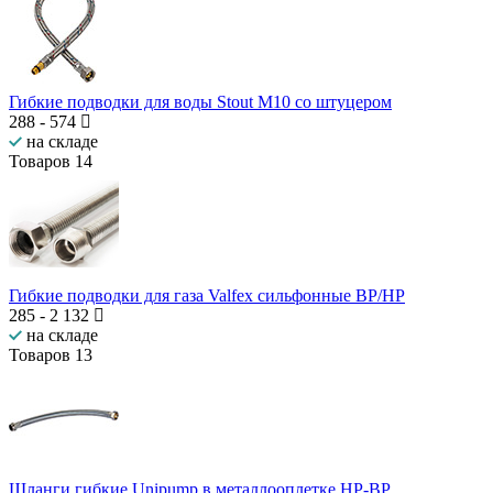
Гибкие подводки для воды Stout М10 со штуцером
288
-
574
на складе
Товаров
14
Гибкие подводки для газа Valfex сильфонные ВР/НР
285
-
2 132
на складе
Товаров
13
Шланги гибкие Unipump в металлооплетке НР-ВР