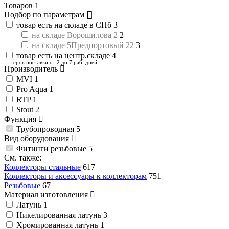
Товаров
1
Подбор по параметрам
товар есть на складе в СПб
3
на складе Ворошилова 2
2
на складе 5Предпортовый 22
3
товар есть на центр.складе
4
срок поставки от 2 до 7 раб. дней
Производитель
MVI
1
Pro Aqua
1
RTP
1
Stout
2
Функция
Трубопроводная
5
Вид оборудования
Фитинги резьбовые
5
См. также:
Коллекторы стальные
617
Коллекторы и аксессуары к коллекторам
751
Резьбовые
67
Материал изготовления
Латунь
1
Никелированная латунь
3
Хромированная латунь
1