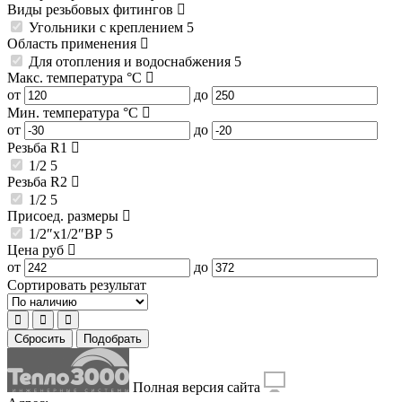
Виды резьбовых фитингов
Угольники с креплением
5
Область применения
Для отопления и водоснабжения
5
Макс. температура
°C
от
до
Мин. температура
°C
от
до
Резьба R1
1/2
5
Резьба R2
1/2
5
Присоед. размеры
1/2″x1/2″ВР
5
Цена
руб
от
до
Сортировать результат
Сбросить
Подобрать
Полная версия сайта