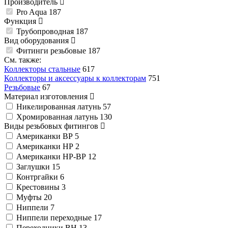
Производитель
Pro Aqua
187
Функция
Трубопроводная
187
Вид оборудования
Фитинги резьбовые
187
См. также:
Коллекторы стальные
617
Коллекторы и аксессуары к коллекторам
751
Резьбовые
67
Материал изготовления
Никелированная латунь
57
Хромированная латунь
130
Виды резьбовых фитингов
Американки ВР
5
Американки НР
2
Американки НР-ВР
12
Заглушки
15
Контргайки
6
Крестовины
3
Муфты
20
Ниппели
7
Ниппели переходные
17
Переходники ВН
13