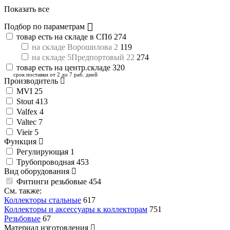
Показать все
Подбор по параметрам
товар есть на складе в СПб
274
на складе Ворошилова 2
119
на складе 5Предпортовый 22
274
товар есть на центр.складе
320
срок поставки от 2 до 7 раб. дней
Производитель
MVI
25
Stout
413
Valfex
4
Valtec
7
Vieir
5
Функция
Регулирующая
1
Трубопроводная
453
Вид оборудования
Фитинги резьбовые
454
См. также:
Коллекторы стальные
617
Коллекторы и аксессуары к коллекторам
751
Резьбовые
67
Материал изготовления