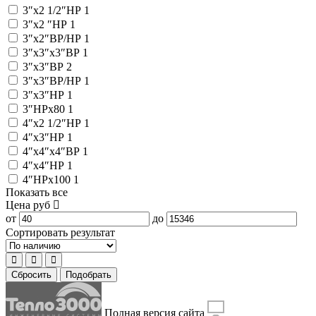
3″x2 1/2″НР
1
3″x2 ″НР
1
3″x2″ВР/НР
1
3″x3″x3″ВР
1
3″x3″ВР
2
3″x3″ВР/НР
1
3″x3″НР
1
3″НРx80
1
4″x2 1/2″НР
1
4″x3″НР
1
4″x4″x4″ВР
1
4″x4″НР
1
4″НРx100
1
Показать все
Цена
руб
от
до
Сортировать результат
Сбросить
Подобрать
Полная версия сайта