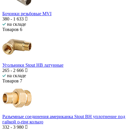
Бочонки резьбовые MVI
380
-
1 633
на складе
Товаров
6
Угольники Stout НВ латунные
265
-
2 666
на складе
Товаров
7
Разъемные соединения американка Stout ВН уплотнение под
гайкой o-ring кольцо
332
-
3 980