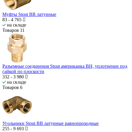
Муфты Stout BB латунные
83
-
4 765
на складе
Товаров
11
Разъемные соединения Stout американка ВН, уплотнение под
гайкой по плоскости
332
-
3 980
на складе
Товаров
6
Угольники Stout ВВ латунные равнопроходные
255
-
9 693