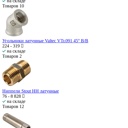
на складе
Товаров
10
Угольники латунные Valtec VTr.091 45° В/В
224
-
319
на складе
Товаров
2
Ниппели Stout НН латунные
76
-
8 828
на складе
Товаров
12