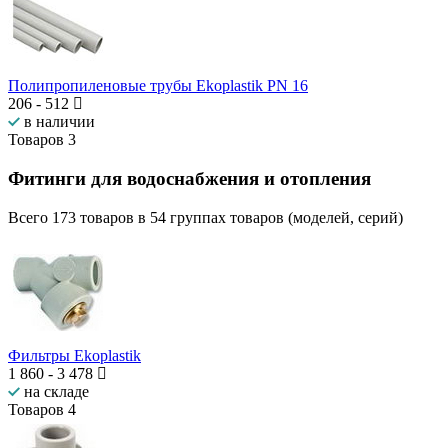
Полипропиленовые трубы Ekoplastik PN 16
206
-
512
в наличии
Товаров
3
Фитинги для водоснабжения и отопления
Всего
173
товаров в
54
группах товаров (моделей, серий)
Фильтры Ekoplastik
1 860
-
3 478
на складе
Товаров
4