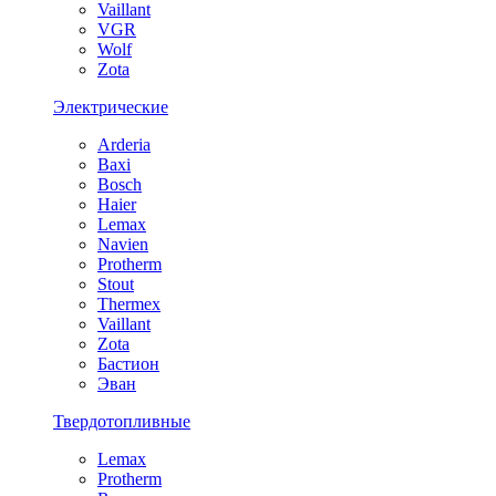
Vaillant
VGR
Wolf
Zota
Электрические
Arderia
Baxi
Bosch
Haier
Lemax
Navien
Protherm
Stout
Thermex
Vaillant
Zota
Бастион
Эван
Твердотопливные
Lemax
Protherm