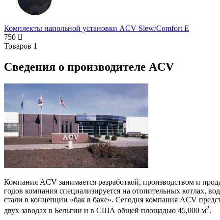
Комплекты напольной установки ACV Slew/Comfort E
750
Товаров
1
Сведения о производителе ACV
Компания ACV занимается разработкой, производством и прода
годов компания специализируется на отопительных котлах, в
стали в концепции «бак в баке». Сегодня компания ACV предс
2
двух заводах в Бельгии и в США общей площадью 45,000 м
.