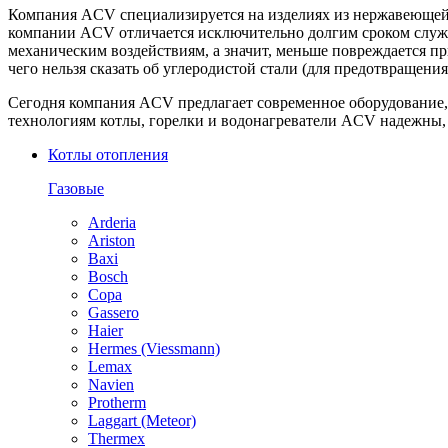
Компания ACV специализируется на изделиях из нержавеющей с
компании ACV отличается исключительно долгим сроком служб
механическим воздействиям, а значит, меньше повреждается п
чего нельзя сказать об углеродистой стали (для предотвраще
Сегодня компания ACV предлагает современное оборудование,
технологиям котлы, горелки и водонагреватели ACV надежны
Котлы отопления
Газовые
Arderia
Ariston
Baxi
Bosch
Copa
Gassero
Haier
Hermes (Viessmann)
Lemax
Navien
Protherm
Laggart (Meteor)
Thermex