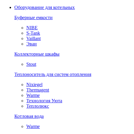
Оборудование для котельных
Буферные емкости
NIBE
S-Tank
Vaillant
Эван
Коллекторные шкафы
Stout
Теплоноситель для систем отопления
Nixiegel
Thermagent
Warme
Технология Уюта
Теплолюкс
Котловая вода
Warme